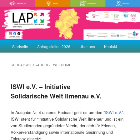
Zum
Zum
Demokratie leben! Aktiv gegen Rechtsextremismus, Gewalt und
Menschenfeindlichkeit
primären
sekundären
Inhalt
Inhalt
springen
springen
LAP – Lokale Partnerschaft für
Demokratie ILM-KREIS
Hauptmenü
Startseite
Antrag stellen 2026
Über uns
Kontakt
SCHLAGWORT-ARCHIV:
WELCOME
ISWI e.V. – Initiative
Solidarische Welt Ilmenau e.V.
In Ausgabe Nr. 4 unseres Podcast geht es um den “
ISWI e.V.
”.
ISWI steht für “Initiative Solidarische Welt Ilmenau” und ist ein
von Studierenden gegründeter Verein, der sich für Frieden,
Völkerverständigung sowie internationale Gesinnung und
Toleranz einsetzt.