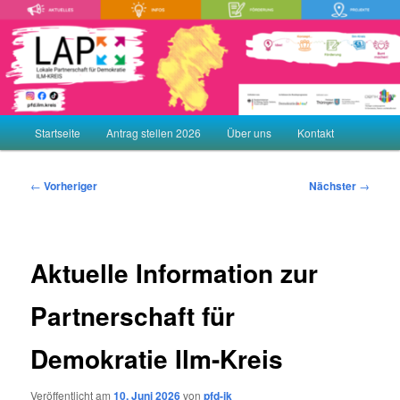
Zum
Demokratie leben! Aktiv gegen Rechtsextremismus, Gewalt und
Menschenfeindlichkeit
primären
Inhalt
springen
LAP – Lokale Partnerschaft für
Demokratie ILM-KREIS
Hauptmenü
Startseite
Antrag stellen 2026
Über uns
Kontakt
Beitragsnavigation
←
Vorheriger
Nächster
→
Aktuelle Information zur
Partnerschaft für
Demokratie Ilm-Kreis
Veröffentlicht am
10. Juni 2026
von
pfd-ik