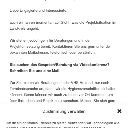
Liebe Engagierte und Interessierte,
auch wir fahren momentan auf Sicht, was die Projektsituation im
Landkreis angeht.
Wir stehen jedoch gern für Beratungen und in der
Projektumsetzung bereit. Kontaktieren Sie uns gern unter der
bekannten Mailadresse, telefonisch oder persönlich.
Sie suchen das Gespräch/Beratung via Videokonferenz?
Schreiben Sie uns eine Mail.
Zur Zeit bieten wir Beratungen in der VHS Arnstadt nur nach
Terminabsprache an, damit wir die Hygienevorschriften einhalten
können. Gerne können wir auch zu Ihnen vor Ort kommen, um
über Ihre Ideen und Projekte zu sprechen. Melden Sie sich gern
bei uns.
Zustimmung verwalten
Wir hoffen, daß Sie gut durch diese schwierige Zeit kommen und
Um dir ein optimales Erlebnis zu bieten, verwenden wir Technologien wie
hoffen, daß wir Sie so gut es geht dabei unterstützen können.
Cookies, um Geräteinformationen zu speichern und/oder darauf