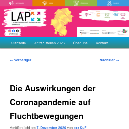
Zum
Demokratie leben! Aktiv gegen Rechtsextremismus, Gewalt und
Menschenfeindlichkeit
primären
Inhalt
springen
LAP – Lokale Partnerschaft für
Demokratie ILM-KREIS
Hauptmenü
Startseite
Antrag stellen 2026
Über uns
Kontakt
Beitragsnavigation
←
Vorheriger
Nächster
→
Die Auswirkungen der
Coronapandemie auf
Fluchtbewegungen
Veröffentlicht am
7. Dezember 2020
von
ext KuF