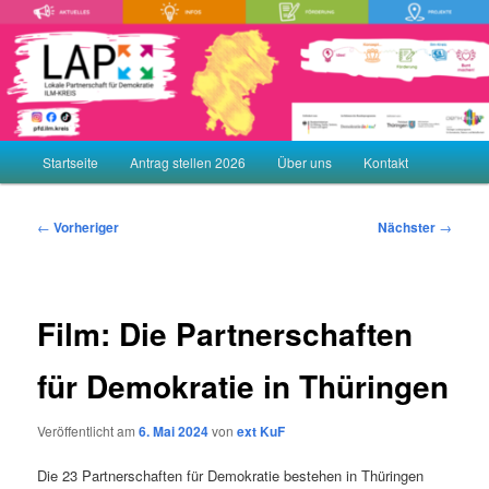
Zum
Demokratie leben! Aktiv gegen Rechtsextremismus, Gewalt und
Menschenfeindlichkeit
primären
Inhalt
springen
LAP – Lokale Partnerschaft für
Demokratie ILM-KREIS
Hauptmenü
Startseite
Antrag stellen 2026
Über uns
Kontakt
Beitragsnavigation
←
Vorheriger
Nächster
→
Film: Die Partnerschaften
für Demokratie in Thüringen
Veröffentlicht am
6. Mai 2024
von
ext KuF
Die 23 Partnerschaften für Demokratie bestehen in Thüringen