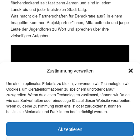
flächendeckend seit fast zehn Jahren und sind in jedem
Landkreis und jeder kreisfreien Stadt tätig.
Was macht die Partnerschaften für Demokratie aus? In einem
Imagefilm kommen Projektpartner*innen, Mitarbeitende und junge
Leute der Jugendforen zu Wort und sprechen über ihre
vielseitigen Aufgaben.
Zustimmung verwalten
Um dir ein optimales Erlebnis zu bieten, verwenden wir Technologien wie
Cookies, um Geräteinformationen zu speichern und/oder darauf
zuzugreifen. Wenn du diesen Technologien zustimmst, können wir Daten
wie das Surfverhalten oder eindeutige IDs auf dieser Website verarbeiten.
Wenn du deine Zustimmung nicht erteilst oder zurückziehst, können
bestimmte Merkmale und Funktionen beeinträchtigt werden.
Imagefilm Partnerschaften für Demokratie in Thüringen (2024)
Akzeptieren
Dieser Eintrag wurde von
ext KuF
unter
Allgemein
veröffentlicht.
Setze ein Lesezeichen für den
Permalink
.