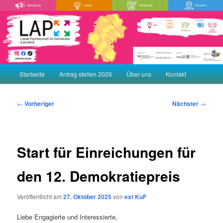
Zum
Demokratie leben! Aktiv gegen Rechtsextremismus, Gewalt und
Menschenfeindlichkeit
primären
Inhalt
springen
LAP – Lokale Partnerschaft für
Demokratie ILM-KREIS
Hauptmenü
Startseite
Antrag stellen 2026
Über uns
Kontakt
Beitragsnavigation
←
Vorheriger
Nächster
→
Start für Einreichungen für
den 12. Demokratiepreis
Veröffentlicht am
27. Oktober 2025
von
ext KuF
Liebe Engagierte und Interessierte,