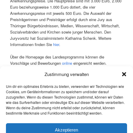
Anerkennungspreise. Die Hauptpreise sind mit 3.000 Euro, 2.000
Euro beziehungsweise 1.000 Euro dotiert, die vier
Anerkennungspreise mit jeweils 500 Euro. Die Auswahl der
Preisträgerinnen und Preisträger erfolgt durch eine Jury aus
Thüringer Bürgerbündnissen, Medien, Wissenschaft, Wirtschaft,
Sozialverbänden und Kirchen sowie junger Menschen. Den
Juryvorsitz hat Sozialministerin Katharina Schenk. Weitere
Informationen finden Sie
hier
.
Über die Homepage des Landesprogramms können die
Vorschläge und Bewerbungen
online
eingereicht werden.
Einsendeschluss ist der 30. November 2025.
Zustimmung verwalten
Für Fragen können Sie und ihr Arila Feurich vom Thüringer
Um dir ein optimales Erlebnis zu bieten, verwenden wir Technologien wie
Landesprogramm Denk Bunt kontaktieren unter:
Cookies, um Geräteinformationen zu speichern und/oder darauf
arila.feurich@tmsgaf.thueringen.de
zuzugreifen. Wenn du diesen Technologien zustimmst, können wir Daten
wie das Surfverhalten oder eindeutige IDs auf dieser Website verarbeiten.
Wir würden uns sehr freuen, wenn zahlreiche Vorschläge aus
Wenn du deine Zustimmung nicht erteilst oder zurückziehst, können
dem Ilm-Kreis eingereicht würden.
bestimmte Merkmale und Funktionen beeinträchtigt werden.
Dieser Eintrag wurde von
ext KuF
unter
Allgemein
veröffentlicht und
Akzeptieren
mit
Demokratiepreis
,
Denk Bunt
verschlagwortet. Setze ein