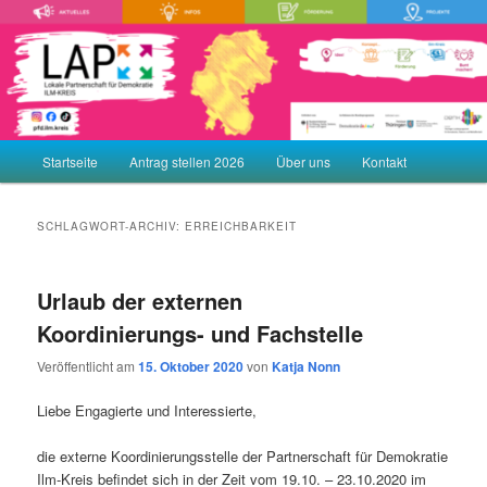
Zum
Zum
Demokratie leben! Aktiv gegen Rechtsextremismus, Gewalt und
Menschenfeindlichkeit
primären
sekundären
Inhalt
Inhalt
springen
springen
LAP – Lokale Partnerschaft für
Demokratie ILM-KREIS
Hauptmenü
Startseite
Antrag stellen 2026
Über uns
Kontakt
SCHLAGWORT-ARCHIV:
ERREICHBARKEIT
Urlaub der externen
Koordinierungs- und Fachstelle
Veröffentlicht am
15. Oktober 2020
von
Katja Nonn
Liebe Engagierte und Interessierte,
die externe Koordinierungsstelle der Partnerschaft für Demokratie
Ilm-Kreis befindet sich in der Zeit vom 19.10. – 23.10.2020 im