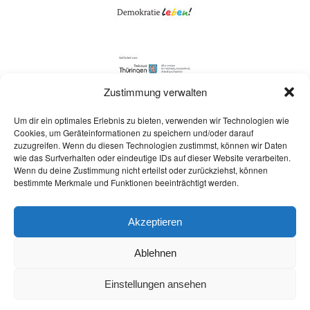
Zustimmung verwalten
Um dir ein optimales Erlebnis zu bieten, verwenden wir Technologien wie
Cookies, um Geräteinformationen zu speichern und/oder darauf
zuzugreifen. Wenn du diesen Technologien zustimmst, können wir Daten
wie das Surfverhalten oder eindeutige IDs auf dieser Website verarbeiten.
Wenn du deine Zustimmung nicht erteilst oder zurückziehst, können
bestimmte Merkmale und Funktionen beeinträchtigt werden.
Social Media
Instagram
Facebook
TikTok
Akzeptieren
Ablehnen
© 2026 Lokale Partnerschaft für Demokratie Ilm-Kreis
Einstellungen ansehen
Datenschutz
|
Impressum
|
info@pfd-ilm-kreis.de