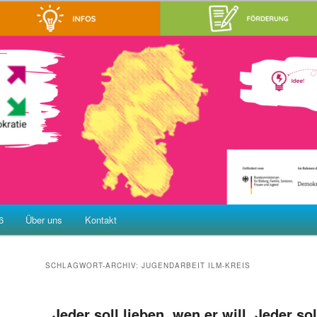
 Rechtsextremismus, Gewalt und Menschenfeindlichkeit
Partnerschaft für Demokratie
6
Über uns
Kontakt
SCHLAGWORT-ARCHIV:
JUGENDARBEIT ILM-KREIS
„Jeder soll lieben, wen er will. Jeder sol