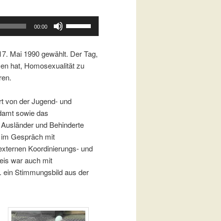
Pfeiltasten
00:00
Hoch/Runter
benutzen,
7. Mai 1990 gewählt. Der Tag,
um
en hat, Homosexualität zu
die
ren.
Lautstärke
zu
rt von der Jugend- und
regeln.
ndamt sowie das
 Ausländer und Behinderte
t im Gespräch mit
externen Koordinierungs- und
reis war auch mit
B. ein Stimmungsbild aus der