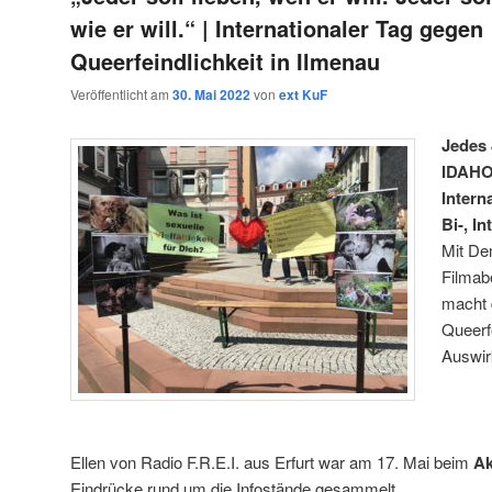
wie er will.“ | Internationaler Tag gegen
Queerfeindlichkeit in Ilmenau
Veröffentlicht am
30. Mai 2022
von
ext KuF
Jedes 
IDAHOB
Intern
Bi-, In
Mit De
Filmab
macht 
Queerfe
Auswi
Ellen von Radio F.R.E.I. aus Erfurt war am 17. Mai beim
Ak
Eindrücke rund um die Infostände gesammelt.