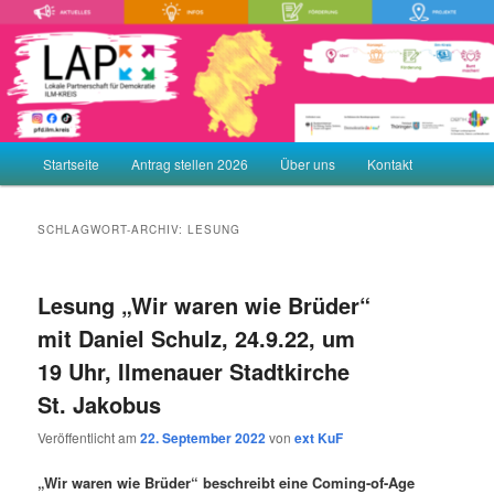
Zum
Zum
Demokratie leben! Aktiv gegen Rechtsextremismus, Gewalt und
Menschenfeindlichkeit
primären
sekundären
Inhalt
Inhalt
springen
springen
LAP – Lokale Partnerschaft für
Demokratie ILM-KREIS
Hauptmenü
Startseite
Antrag stellen 2026
Über uns
Kontakt
SCHLAGWORT-ARCHIV:
LESUNG
Lesung „Wir waren wie Brüder“
mit Daniel Schulz, 24.9.22, um
19 Uhr, Ilmenauer Stadtkirche
St. Jakobus
Veröffentlicht am
22. September 2022
von
ext KuF
„Wir waren wie Brüder“ beschreibt eine Coming-of-Age