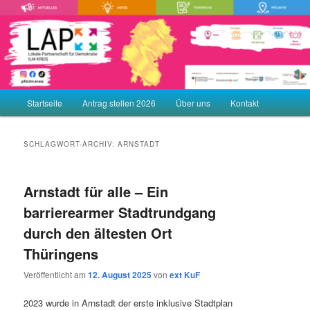
Zum
Zum
Demokratie leben! Aktiv gegen Rechtsextremismus, Gewalt und
Menschenfeindlichkeit
primären
sekundären
Inhalt
Inhalt
springen
springen
LAP – Lokale Partnerschaft für
Demokratie ILM-KREIS
Hauptmenü
Startseite
Antrag stellen 2026
Über uns
Kontakt
SCHLAGWORT-ARCHIV:
ARNSTADT
Arnstadt für alle – Ein
barrierearmer Stadtrundgang
durch den ältesten Ort
Thüringens
Veröffentlicht am
12. August 2025
von
ext KuF
2023 wurde in Arnstadt der erste inklusive Stadtplan