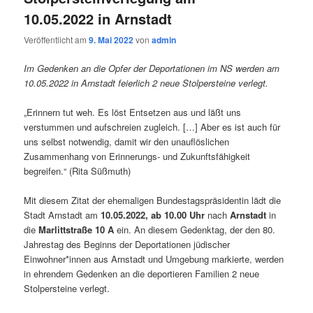
10.05.2022 in Arnstadt
Veröffentlicht am
9. Mai 2022
von
admin
Im Gedenken an die Opfer der Deportationen im NS werden am
10.05.2022 in Arnstadt feierlich 2 neue Stolpersteine verlegt.
„Erinnern tut weh. Es löst Entsetzen aus und läßt uns
verstummen und aufschreien zugleich. […] Aber es ist auch für
uns selbst notwendig, damit wir den unauflöslichen
Zusammenhang von Erinnerungs- und Zukunftsfähigkeit
begreifen.“ (Rita Süßmuth)
Mit diesem Zitat der ehemaligen Bundestagspräsidentin lädt die
Stadt Arnstadt am
10.05.2022, ab 10.00 Uhr
nach
Arnstadt
in
die
Marlittstraße 10 A
ein. An diesem Gedenktag, der den 80.
Jahrestag des Beginns der Deportationen jüdischer
Einwohner*innen aus Arnstadt und Umgebung markierte, werden
in ehrendem Gedenken an die deportieren Familien 2 neue
Stolpersteine verlegt.